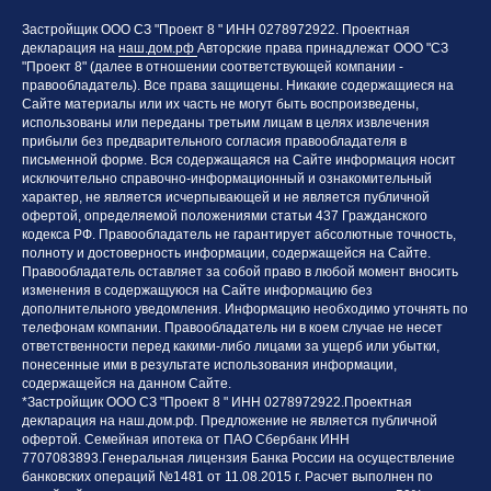
Застройщик ООО СЗ "Проект 8 " ИНН 0278972922. Проектная
декларация на
наш.дом.рф
Авторские права принадлежат ООО "СЗ
"Проект 8" (далее в отношении соответствующей компании -
правообладатель). Все права защищены. Никакие содержащиеся на
Сайте материалы или их часть не могут быть воспроизведены,
использованы или переданы третьим лицам в целях извлечения
прибыли без предварительного согласия правообладателя в
письменной форме. Вся содержащаяся на Сайте информация носит
исключительно справочно-информационный и ознакомительный
характер, не является исчерпывающей и не является публичной
офертой, определяемой положениями статьи 437 Гражданского
кодекса РФ. Правообладатель не гарантирует абсолютные точность,
полноту и достоверность информации, содержащейся на Сайте.
Правообладатель оставляет за собой право в любой момент вносить
изменения в содержащуюся на Сайте информацию без
дополнительного уведомления. Информацию необходимо уточнять по
телефонам компании. Правообладатель ни в коем случае не несет
ответственности перед какими-либо лицами за ущерб или убытки,
понесенные ими в результате использования информации,
содержащейся на данном Сайте.
*Застройщик ООО СЗ "Проект 8 " ИНН 0278972922.Проектная
декларация на
наш.дом.рф
. Предложение не является публичной
офертой. Семейная ипотека от ПАО Сбербанк ИНН
7707083893
.Генеральная лицензия Банка России на осуществление
банковских операций №1481 от 11.08.2015 г. Расчет выполнен по